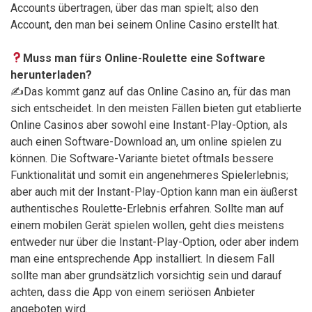
Accounts übertragen, über das man spielt; also den
Account, den man bei seinem Online Casino erstellt hat.
Muss man fürs Online-Roulette eine Software
herunterladen?
✍Das kommt ganz auf das Online Casino an, für das man
sich entscheidet. In den meisten Fällen bieten gut etablierte
Online Casinos aber sowohl eine Instant-Play-Option, als
auch einen Software-Download an, um online spielen zu
können. Die Software-Variante bietet oftmals bessere
Funktionalität und somit ein angenehmeres Spielerlebnis;
aber auch mit der Instant-Play-Option kann man ein äußerst
authentisches Roulette-Erlebnis erfahren. Sollte man auf
einem mobilen Gerät spielen wollen, geht dies meistens
entweder nur über die Instant-Play-Option, oder aber indem
man eine entsprechende App installiert. In diesem Fall
sollte man aber grundsätzlich vorsichtig sein und darauf
achten, dass die App von einem seriösen Anbieter
angeboten wird.