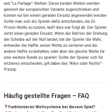
und “La Partage”-Wetten. Diese beiden Wetten werden
generell der europäischen Variante zugeschrieben und
können nur bei einem geraden Einsatz angewendet werden.
Sollte man sich als Spieler dafür entscheiden, die En
Prison-Wette zu nutzen, läuft dies wie folgt ab: Der Spieler
setzt einen geraden Einsatz. Wenn der Ball bei der Drehung
der Scheibe auf der Null landet, hat der Spieler die Wahl,
entweder die Hälfte seiner Wette zu verlieren und die
andere Hälfte zu behalten, oder aber die gleiche Wette für
eine weitere Runde zu spielen. Sollte der Spieler sich für
letzteres entscheiden, gilt dabei das “Alles oder Nichts”-
Prinzip.
Häufig gestellte Fragen – FAQ
Funktionieren Wettsysteme bei diesem Spiel?