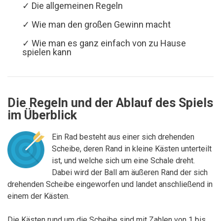
✓ Die allgemeinen Regeln
✓ Wie man den großen Gewinn macht
✓ Wie man es ganz einfach von zu Hause
spielen kann
Die Regeln und der Ablauf des Spiels
im Überblick
Ein Rad besteht aus einer sich drehenden
Scheibe, deren Rand in kleine Kästen unterteilt
ist, und welche sich um eine Schale dreht.
Dabei wird der Ball am äußeren Rand der sich
drehenden Scheibe eingeworfen und landet anschließend in
einem der Kästen.
Die Kästen rund um die Scheibe sind mit Zahlen von 1 bis