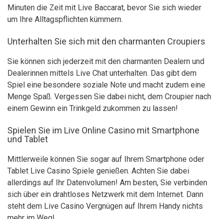
Minuten die Zeit mit Live Baccarat, bevor Sie sich wieder
um Ihre Alltagspflichten kümmern.
Unterhalten Sie sich mit den charmanten Croupiers
Sie können sich jederzeit mit den charmanten Dealern und
Dealerinnen mittels Live Chat unterhalten. Das gibt dem
Spiel eine besondere soziale Note und macht zudem eine
Menge Spaß. Vergessen Sie dabei nicht, dem Croupier nach
einem Gewinn ein Trinkgeld zukommen zu lassen!
Spielen Sie im Live Online Casino mit Smartphone
und Tablet
Mittlerweile können Sie sogar auf Ihrem Smartphone oder
Tablet Live Casino Spiele genießen. Achten Sie dabei
allerdings auf Ihr Datenvolumen! Am besten, Sie verbinden
sich über ein drahtloses Netzwerk mit dem Internet. Dann
steht dem Live Casino Vergnügen auf Ihrem Handy nichts
mehr im Weg!