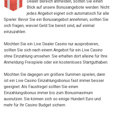
Dealer Bereich anmelden, sollten Sie einen
Blick auf unsere Bonusangebote werden. Nicht
jedes Angebot eignet sich automatisch für alle
Spieler. Bevor Sie ein Bonusangebot annehmen, sollten Sie
sich fragen, wieviel Geld Sie bereit sind, auf einmal
einzuzahlen.
Möchten Sie ein Live Dealer Casino nur ausprobieren,
sollten Sie sich nach einem Angebot für ein Live Casino
ohne Einzahlung umsehen. Sie erhalten dort alleine für Ihre
Anmeldung Freispiele oder ein kostenloses Startguthaben.
Möchten Sie dagegen um größere Summen spielen, dann
ist ein Live Casino Einzahlungsbonus fast immer besser
geeignet. Als Faustregel sollten Sie einen
Einzahlungsbonus immer bis zum Bonusmaximum
ausnutzen. Sie können sich so einige Hundert Euro und
mehr für Ihr Casino Budget sichern.