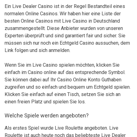
Ein Live Dealer Casino ist in der Regel Bestandteil eines
normalen Online Casinos. Wir haben hier eine Liste der
besten Online Casinos mit Live Casino in Deutschland
zusammengestellt. Diese Anbieter wurden von unseren
Experten überprüft und sind garantiert fair und sicher. Sie
müssen sich nur noch ein Echtgeld Casino aussuchen, dem
Link folgen und sich anmelden.
Wenn Sie im Live Casino spielen möchten, klicken Sie
einfach im Casino online auf das entsprechende Symbol.
Sie können dabei auf Ihr Casino Online Konto Guthaben
zugreifen und so einfach und bequem um Echtgeld spielen.
Klicken Sie einfach auf einen Tisch, setzen Sie sich an
einen freien Platz und spielen Sie los.
Welche Spiele werden angeboten?
Als erstes Spiel wurde Live Roulette angeboten. Live
Roulette ist auch heute noch das beliebteste Live Dealer