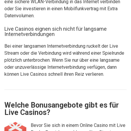
eine sichere WLAN-Verbindung in das Internet verbinden
oder Sie investieren in einen Mobilfunkvertrag mit Extra
Datenvolumen.
Live Casinos eignen sich nicht für langsame
Internetverbindungen
Bei einer langsamen Internetverbindung ruckelt der Live
Stream oder die Verbindung wird während einer Spielrunde
plötzlich unterbrochen. Wenn Sie nur über eine langsame
oder unzuverlässige Internetverbindung verfügen, dann
können Live Casinos schnell ihren Reiz verlieren.
Welche Bonusangebote gibt es für
Live Casinos?
Bevor Sie sich in einem Online Casino mit Live