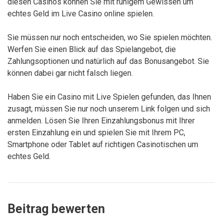
diesen Casinos können Sie mit ruhigem Gewissen um
echtes Geld im Live Casino online spielen.
Sie müssen nur noch entscheiden, wo Sie spielen möchten.
Werfen Sie einen Blick auf das Spielangebot, die
Zahlungsoptionen und natürlich auf das Bonusangebot. Sie
können dabei gar nicht falsch liegen.
Haben Sie ein Casino mit Live Spielen gefunden, das Ihnen
zusagt, müssen Sie nur noch unserem Link folgen und sich
anmelden. Lösen Sie Ihren Einzahlungsbonus mit Ihrer
ersten Einzahlung ein und spielen Sie mit Ihrem PC,
Smartphone oder Tablet auf richtigen Casinotischen um
echtes Geld.
Beitrag bewerten