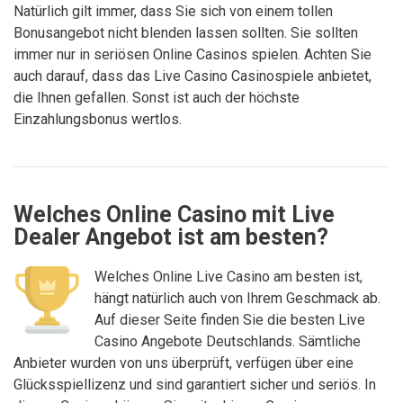
Natürlich gilt immer, dass Sie sich von einem tollen
Bonusangebot nicht blenden lassen sollten. Sie sollten
immer nur in seriösen Online Casinos spielen. Achten Sie
auch darauf, dass das Live Casino Casinospiele anbietet,
die Ihnen gefallen. Sonst ist auch der höchste
Einzahlungsbonus wertlos.
Welches Online Casino mit Live
Dealer Angebot ist am besten?
Welches Online Live Casino am besten ist,
hängt natürlich auch von Ihrem Geschmack ab.
Auf dieser Seite finden Sie die besten Live
Casino Angebote Deutschlands. Sämtliche
Anbieter wurden von uns überprüft, verfügen über eine
Glücksspiellizenz und sind garantiert sicher und seriös. In