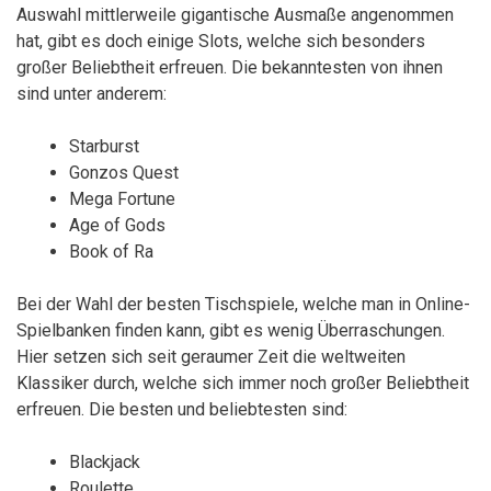
Auswahl mittlerweile gigantische Ausmaße angenommen
hat, gibt es doch einige Slots, welche sich besonders
großer Beliebtheit erfreuen. Die bekanntesten von ihnen
sind unter anderem:
Starburst
Gonzos Quest
Mega Fortune
Age of Gods
Book of Ra
Bei der Wahl der besten Tischspiele, welche man in Online-
Spielbanken finden kann, gibt es wenig Überraschungen.
Hier setzen sich seit geraumer Zeit die weltweiten
Klassiker durch, welche sich immer noch großer Beliebtheit
erfreuen. Die besten und beliebtesten sind:
Blackjack
Roulette