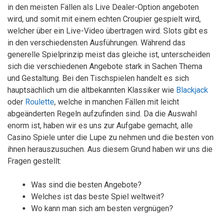
in den meisten Fällen als Live Dealer-Option angeboten
wird, und somit mit einem echten Croupier gespielt wird,
welcher über ein Live-Video übertragen wird. Slots gibt es
in den verschiedensten Ausführungen. Während das
generelle Spielprinzip meist das gleiche ist, unterscheiden
sich die verschiedenen Angebote stark in Sachen Thema
und Gestaltung. Bei den Tischspielen handelt es sich
hauptsächlich um die altbekannten Klassiker wie
Blackjack
oder
Roulette
, welche in manchen Fällen mit leicht
abgeänderten Regeln aufzufinden sind. Da die Auswahl
enorm ist, haben wir es uns zur Aufgabe gemacht, alle
Casino Spiele unter die Lupe zu nehmen und die besten von
ihnen herauszusuchen. Aus diesem Grund haben wir uns die
Fragen gestellt:
Was sind die besten Angebote?
Welches ist das beste Spiel weltweit?
Wo kann man sich am besten vergnügen?