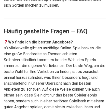
sich Sorgen machen zu müssen.
Häufig gestellte Fragen – FAQ
Wo finde ich die besten Angebote?
✍Mittlerweile gibt es unzählige Online-Spielbanken, die
eine große Bandbreite an Themen anbieten.
Selbstverständlich kommt es bei der Wahl des Spiels
immer auf die eigenen Vorlieben an. Der beste Weg, um die
beste Wahl für Ihre Vorlieben zu finden, ist es zunächst
einmal herauszufinden, was Ihnen besonders liegt, und
anschließend in unserer Übersicht nach den besten
Anbietern zu schauen. Auf diese Weise können Sie auch
sicher sein, dass Sie nicht nur das beste Spielerlebnis
haben, sondern auch in einer seriösen Spielbank mit einem
guten Angebot spielen, damit nichts zwischen Ihnen und